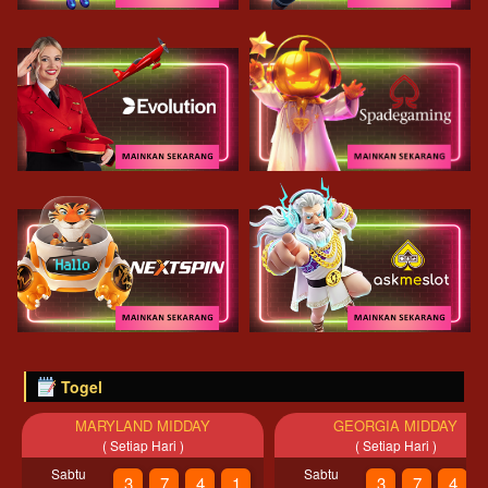
Togel
MARYLAND MIDDAY
GEORGIA MIDDAY
( Setiap Hari )
( Setiap Hari )
Sabtu
Sabtu
3
7
4
1
3
7
4