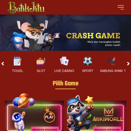
TOGEL
SLOT
LIVE CASINO
SPORT
SABUNG AYAM
TEM
Pilih Game