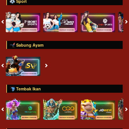
Sport
Sabung Ayam
Tembak Ikan