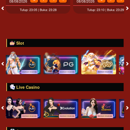
08/08/2026
08/08/2026
Tutup: 23:05 | Buka: 23:28
Tutup: 23:10 | Buka: 23:29
Slot
Live Casino